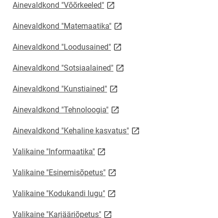
link opens on new page
Ainevaldkond "Võõrkeeled"
link opens on new page
Ainevaldkond "Matemaatika"
link opens on new page
Ainevaldkond "Loodusained"
link opens on new page
Ainevaldkond "Sotsiaalained"
link opens on new page
Ainevaldkond "Kunstiained"
link opens on new page
Ainevaldkond "Tehnoloogia"
link opens on new page
Ainevaldkond "Kehaline kasvatus"
link opens on new page
Valikaine "Informaatika"
link opens on new page
Valikaine "Esinemisõpetus"
link opens on new page
Valikaine "Kodukandi lugu"
link opens on new page
Valikaine "Karjääriõpetus"