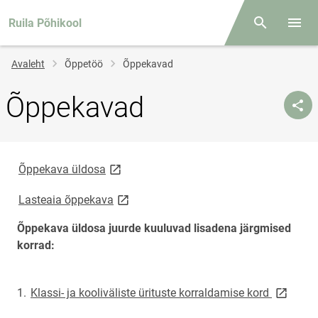
Ruila Põhikool
Otsing
Menüü
Jälglink
Avaleht
Õppetöö
Õppekavad
Õppekavad
link opens on new page
Õppekava üldosa
link opens on new page
Lasteaia õppekava
Õppekava üldosa juurde kuuluvad lisadena järgmised
korrad:
link ope
1.
Klassi- ja kooliväliste ürituste korraldamise kord