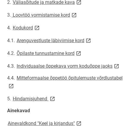
link opens on new page
2.
Väljasõitude ja matkade kava
link opens on new page
3.
Loovtöö vormistamise kord
link opens on new page
4.
Kodukord
link opens on new pag
4.1.
Arenguvestluste läbiviimise kord
link opens on new page
4.2.
Õpilaste tunnustamine kord
link open
4.3.
Individuaalse õppekava vorm koduõppe jaoks
link
4.4.
Mitteformaalse õppetöö õpitulemuste võrdlustabel
link opens on new page
5.
Hindamisjuhend
Ainekavad
link opens on new page
Ainevaldkond "Keel ja kirjandus"