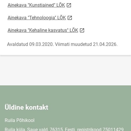
link opens on new page
Ainekava "Kunstiained" LÕK
link opens on new page
Ainekava "Tehnoloogia" LÕK
link opens on new page
Ainekava "Kehaline kasvatus" LÕK
Avaldatud 09.03.2020.
Viimati muudetud 21.04.2026.
Üldine kontakt
Ruila Põhikool
Ruila küla, Saue vald, 76315, Eesti. registrikood 75011429