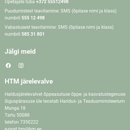
Õpetajate tuba
+372 55512498
Puudumistest teavitamine: SMS (õpilase nimi ja klass)
numbril
555 12 498
Vabastusest teavitamine: SMS (õpilase nimi ja klass)
numbril
585 31 801
Jälgi meid
HTM järelevalve
Haldusjärelevalvet õppeasutuse õppe- ja kasvatustegevuse
õiguspärasuse üle teostab Haridus- ja Teadusministeerium
Munga 18
Tartu 50088
telefon 7350222
e-post hm@hm.ee