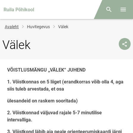
Ruila Põhikool
Otsing
Menüü
Jälglink
Avaleht
Huvitegevus
Välek
Välek
VÕISTLUSMÄNGU „VÄLEK“ JUHEND
1. Võistkonnas on 5 liiget (erandkorras võib olla 4, aga
siis tuleb arvestada, et osa
ülesandeid on raskem sooritada)
2. Võistkonnad väljuvad rajale 5-7 minutilise
intervalliga.
3. Võistkond läbib aja peale orienteerumiskaardi järgi