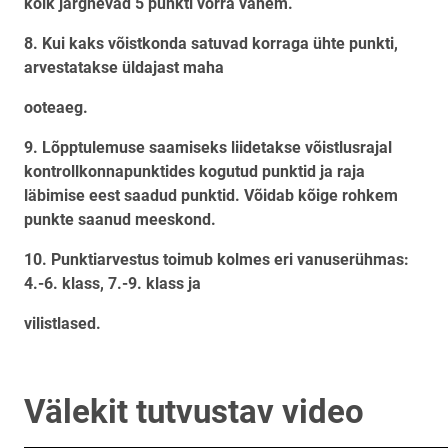
kõik järgnevad 5 punkti võrra vähem.
8. Kui kaks võistkonda satuvad korraga ühte punkti,
arvestatakse üldajast maha
ooteaeg.
9. Lõpptulemuse saamiseks liidetakse võistlusrajal
kontrollkonnapunktides kogutud punktid ja raja
läbimise eest saadud punktid. Võidab kõige rohkem
punkte saanud meeskond.
10. Punktiarvestus toimub kolmes eri vanuserühmas:
4.-6. klass, 7.-9. klass ja
vilistlased.
Välekit tutvustav video