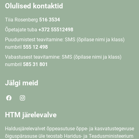
Olulised kontaktid
Tiia Rosenberg
516 3534
Õpetajate tuba
+372 55512498
Puudumistest teavitamine: SMS (õpilase nimi ja klass)
numbril
555 12 498
Vabastusest teavitamine: SMS (õpilase nimi ja klass)
numbril
585 31 801
Jälgi meid
HTM järelevalve
Haldusjärelevalvet õppeasutuse õppe- ja kasvatustegevuse
õiguspärasuse üle teostab Haridus- ja Teadusministeerium