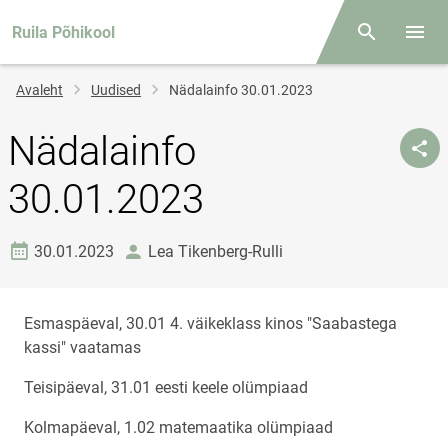
Ruila Põhikool
Otsing
Menüü
Jälglink
Avaleht
Uudised
Nädalainfo 30.01.2023
Nädalainfo
30.01.2023
Loomise kuupäev
autor
30.01.2023
Lea Tikenberg-Rulli
Esmaspäeval, 30.01 4. väikeklass kinos "Saabastega
kassi" vaatamas
Teisipäeval, 31.01 eesti keele olümpiaad
Kolmapäeval, 1.02 matemaatika olümpiaad