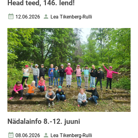
Head teed, 146. lend!
12.06.2026
Lea Tikenberg-Rulli
Loomise kuupäev
Autor
Nädalainfo 8.-12. juuni
08.06.2026
Lea Tikenberg-Rulli
Loomise kuupäev
Autor