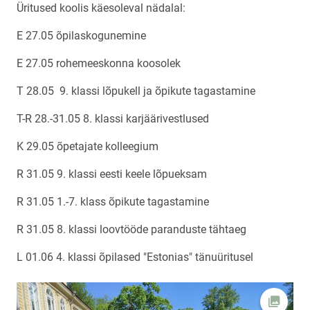
Üritused koolis käesoleval nädalal:
E 27.05 õpilaskogunemine
E 27.05 rohemeeskonna koosolek
T 28.05
9. klassi lõpukell ja õpikute tagastamine
T-R 28.-31.05 8. klassi karjäärivestlused
K 29.05 õpetajate kolleegium
R 31.05 9. klassi eesti keele lõpueksam
R 31.05 1.-7. klass õpikute tagastamine
R 31.05 8. klassi loovtööde paranduste tähtaeg
L 01.06 4. klassi õpilased "Estonias" tänuüritusel
Ava fot