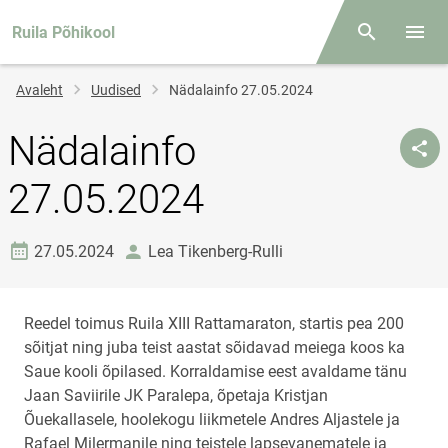
Ruila Põhikool
Otsing
Menüü
Jälglink
Avaleht
Uudised
Nädalainfo 27.05.2024
Nädalainfo
27.05.2024
Loomise kuupäev
autor
27.05.2024
Lea Tikenberg-Rulli
Reedel toimus Ruila XIII Rattamaraton, startis pea 200
sõitjat ning juba teist aastat sõidavad meiega koos ka
Saue kooli õpilased. Korraldamise eest avaldame tänu
Jaan Saviirile JK Paralepa, õpetaja Kristjan
Õuekallasele, hoolekogu liikmetele Andres Aljastele ja
Rafael Milermanile ning teistele lapsevanematele ja