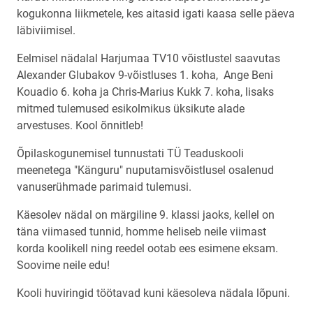
kogukonna liikmetele, kes aitasid igati kaasa selle päeva
läbiviimisel.
Eelmisel nädalal Harjumaa TV10 võistlustel saavutas
Alexander Glubakov 9-võistluses 1. koha, Ange Beni
Kouadio 6. koha ja Chris-Marius Kukk 7. koha, lisaks
mitmed tulemused esikolmikus üksikute alade
arvestuses. Kool õnnitleb!
Õpilaskogunemisel tunnustati TÜ Teaduskooli
meenetega "Känguru" nuputamisvõistlusel osalenud
vanuserühmade parimaid tulemusi.
Käesolev nädal on märgiline 9. klassi jaoks, kellel on
täna viimased tunnid, homme heliseb neile viimast
korda koolikell ning reedel ootab ees esimene eksam.
Soovime neile edu!
Kooli huviringid töötavad kuni käesoleva nädala lõpuni.