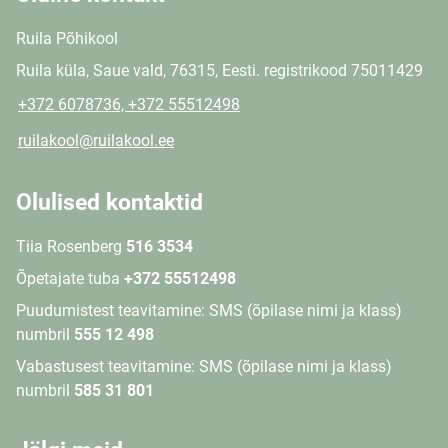
Ruila Põhikool
Ruila küla, Saue vald, 76315, Eesti. registrikood 75011429
+372 6078736, +372 55512498
ruilakool@ruilakool.ee
Olulised kontaktid
Tiia Rosenberg
516 3534
Õpetajate tuba
+372 55512498
Puudumistest teavitamine: SMS (õpilase nimi ja klass)
numbril
555 12 498
Vabastusest teavitamine: SMS (õpilase nimi ja klass)
numbril
585 31 801