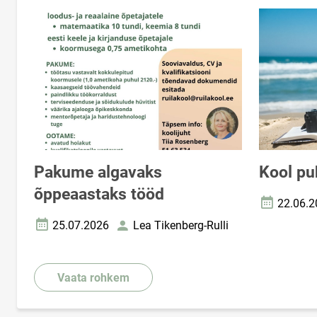
Pakume algavaks
Kool pu
õppeaastaks tööd
22.06.2
Loomise k
25.07.2026
Lea Tikenberg-Rulli
Loomise kuupäev
Autor
Vaata rohkem