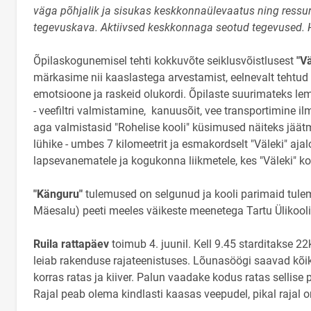
väga põhjalik ja sisukas keskkonnaülevaatus ning ressur
tegevuskava. Aktiivsed keskkonnaga seotud tegevused
Õpilaskogunemisel tehti kokkuvõte seiklusvõistlusest
"Vä
märkasime nii kaaslastega arvestamist, eelnevalt tehtud 
emotsioone ja raskeid olukordi. Õpilaste suurimateks lem
- veefiltri valmistamine, kanuusõit, vee transportimine 
aga valmistasid "Rohelise kooli" küsimused näiteks jäätm
lühike - umbes 7 kilomeetrit ja esmakordselt "Väleki" ajal
lapsevanematele ja kogukonna liikmetele, kes "Väleki" 
"Känguru"
tulemused on selgunud ja kooli parimaid tulemu
Mäesalu) peeti meeles väikeste meenetega Tartu Ülikooli
Ruila rattapäev
toimub 4. juunil. Kell 9.45 starditakse 22
leiab rakenduse rajateenistuses. Lõunasöögi saavad kõik 
korras ratas ja kiiver. Palun vaadake kodus ratas sellise p
Rajal peab olema kindlasti kaasas veepudel, pikal rajal 