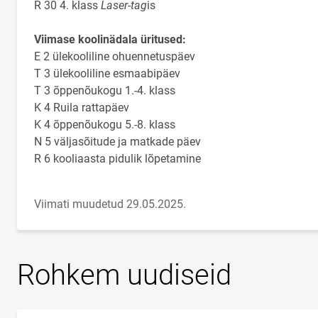
R 30 4. klass
Laser-tag
is
Viimase koolinädala üritused:
E 2 ülekooliline ohuennetuspäev
T 3 ülekooliline esmaabipäev
T 3 õppenõukogu 1.-4. klass
K 4 Ruila rattapäev
K 4 õppenõukogu 5.-8. klass
N 5 väljasõitude ja matkade päev
R 6 kooliaasta pidulik lõpetamine
Viimati muudetud 29.05.2025.
Rohkem uudiseid