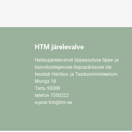
HTM järelevalve
Haldusjärelevalvet õppeasutuse õppe- ja
kasvatustegevuse õiguspärasuse üle
teostab Haridus- ja Teadusministeerium
Munga 18
Tartu 50088
telefon 7350222
e-post hm@hm.ee