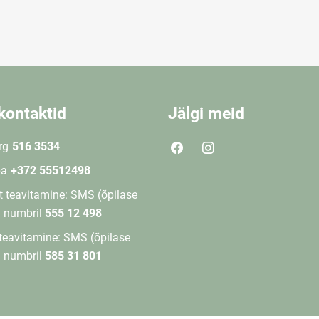
kontaktid
Jälgi meid
rg
516 3534
ba
+372 55512498
 teavitamine: SMS (õpilase
) numbril
555 12 498
teavitamine: SMS (õpilase
) numbril
585 31 801