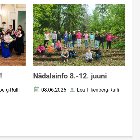
!
Nädalainfo 8.-12. juuni
erg-Rulli
08.06.2026
Lea Tikenberg-Rulli
Loomise kuupäev
Autor