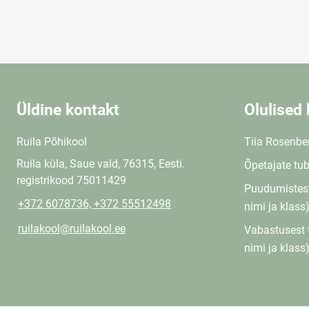
Üldine kontakt
Olulised 
Ruila Põhikool
Tiia Rosenbe
Ruila küla, Saue vald, 76315, Eesti.
Õpetajate tu
registrikood 75011429
Puudumistest
+372 6078736, +372 55512498
nimi ja klass
ruilakool@ruilakool.ee
Vabastusest 
nimi ja klass