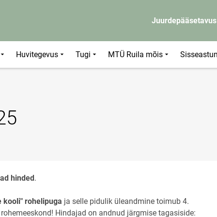
Juurdepääsetavus
Huvitegevus
Tugi
MTÜ Ruila mõis
Sisseastu
25
ad hinded
.
 kooli" rohelipuga
ja selle pidulik üleandmine toimub 4.
ooli rohemeeskond! Hindajad on andnud järgmise tagasiside: