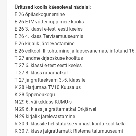
Üritused koolis käesoleval nädalal:
E 26 õpilaskogunemine
E 26 ETV võttegrupp meie koolis
E 26 3. klassi e-test eesti keeles
E 26 4. klass Tervisemuuseumis
E 26 kirjalik järelevastamine
E 26 eelkooli II kohtumine ja lapsevanemate infotund 16.
T 27 andmekirjaoskuse koolitus
T 27 6. klassi e-test eesti keeles
T 27 8. klass rabamatkal
T 27 jalgrattaeksam 3.-5. klassile
K 28 Harjumaa TV10 Kuusalus
K 28 õppenõukogu
N 29 6. väikeklass KUMU-s
N 29 6. klass jalgrattamatkal Orkjärvel
N 29 kirjalik järelevastamine
R 30 9. klassile helistatakse viimast korda koolikella
R 30 7. klass jalgrattamatk Ristema talumuuseumi