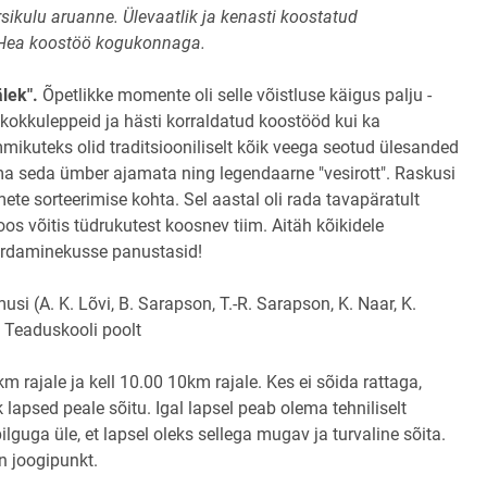
sikulu aruanne. Ülevaatlik ja kenasti koostatud
. Hea koostöö kogukonnaga.
lek".
Õpetlikke momente oli selle võistluse käigus palju -
kokkuleppeid ja hästi korraldatud koostööd kui ka
mikuteks olid traditsiooniliselt kõik veega seotud ülesanded
ilma seda ümber ajamata ning legendaarne "vesirott". Raskusi
ete sorteerimise kohta. Sel aastal oli rada tavapäratult
oos võitis tüdrukutest koosnev tiim. Aitäh kõikidele
kordaminekusse panustasid!
si (A. K. Lõvi, B. Sarapson, T.-R. Sarapson, K. Naar, K.
 Teaduskooli poolt
km rajale ja kell 10.00 10km rajale. Kes ei sõida rattaga,
lapsed peale sõitu. Igal lapsel peab olema tehniliselt
ilguga üle, et lapsel oleks sellega mugav ja turvaline sõita.
on joogipunkt.