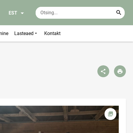
EST
mine
Lasteaed
Kontakt
Ava foto