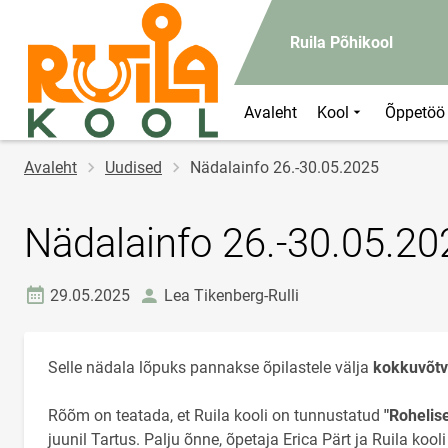
Ruila Põhikool
Avaleht
Kool
Õppetöö
Jälglink
Avaleht
Uudised
Nädalainfo 26.-30.05.2025
Nädalainfo 26.-30.05.20
Loomise kuupäev
autor
29.05.2025
Lea Tikenberg-Rulli
Selle nädala lõpuks pannakse õpilastele välja
kokkuvõtv
Rõõm on teatada, et Ruila kooli on tunnustatud
"Rohelise
juunil Tartus. Palju õnne, õpetaja Erica Pärt ja Ruila k