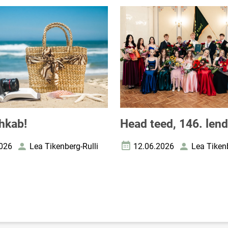
hkab!
Head teed, 146. lend
026
Lea Tikenberg-Rulli
12.06.2026
Lea Tikenb
uupäev
Autor
Loomise kuupäev
Autor