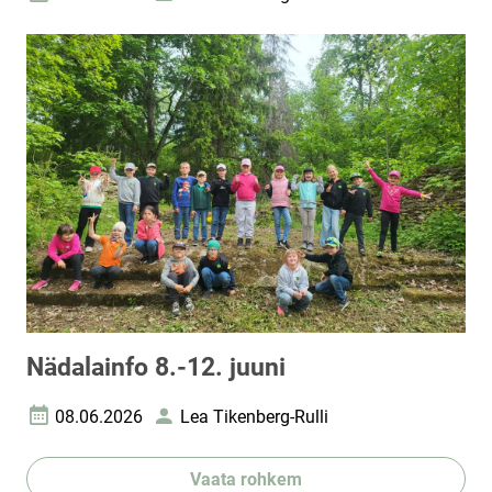
Loomise kuupäev
Autor
Nädalainfo 8.-12. juuni
08.06.2026
Lea Tikenberg-Rulli
Loomise kuupäev
Autor
Vaata rohkem