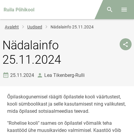
Ruila Põhikool
Otsing
Menüü
Jälglink
Avaleht
Uudised
Nädalainfo 25.11.2024
Nädalainfo
25.11.2024
Loomise kuupäev
autor
25.11.2024
Lea Tikenberg-Rulli
Õpilaskogunemisel räägiti õpilastele kooli väärtustest,
kooli sümboolikast ja selle kasutamisest ning valikutest,
mida õpilased sotsiaalmeedias teevad.
"Rohelise kooli" raames on õpilastel võimalik teha
kaastööd ühe muusikavideo valmimisel. Kaastöö võib