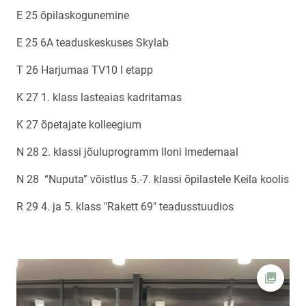
E 25 õpilaskogunemine
E 25 6A teaduskeskuses Skylab
T 26 Harjumaa TV10 I etapp
K 27 1. klass lasteaias kadritamas
K 27 õpetajate kolleegium
N 28 2. klassi jõuluprogramm Iloni Imedemaal
N 28 “Nuputa” võistlus 5.-7. klassi õpilastele Keila koolis
R 29 4. ja 5. klass "Rakett 69" teadusstuudios
Ava fot