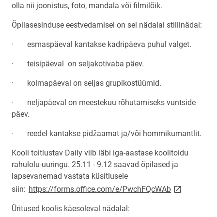
olla nii joonistus, foto, mandala või filmilõik.
Õpilasesinduse eestvedamisel on sel nädalal stiilinädal:
· esmaspäeval kantakse kadripäeva puhul valget.
· teisipäeval on seljakotivaba päev.
· kolmapäeval on seljas grupikostüümid.
· neljapäeval on meestekuu rõhutamiseks vuntside
päev.
· reedel kantakse pidžaamat ja/või hommikumantlit.
Kooli toitlustav Daily viib läbi iga-aastase koolitoidu
rahulolu-uuringu. 25.11 - 9.12 saavad õpilased ja
lapsevanemad vastata küsitlusele
link opens o
siin:
https://forms.office.com/e/PwchFQcWAb
Üritused koolis käesoleval nädalal: