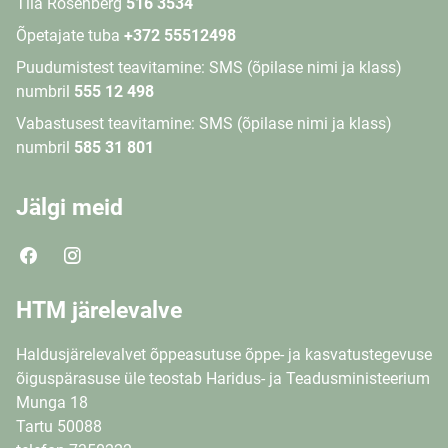
Tiia Rosenberg
516 3534
Õpetajate tuba
+372 55512498
Puudumistest teavitamine: SMS (õpilase nimi ja klass)
numbril
555 12 498
Vabastusest teavitamine: SMS (õpilase nimi ja klass)
numbril
585 31 801
Jälgi meid
HTM järelevalve
Haldusjärelevalvet õppeasutuse õppe- ja kasvatustegevuse
õiguspärasuse üle teostab Haridus- ja Teadusministeerium
Munga 18
Tartu 50088