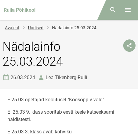
Ruila Põhikool
Otsing
Menüü
Jälglink
Avaleht
Uudised
Nädalainfo 25.03.2024
Nädalainfo
25.03.2024
Loomise kuupäev
autor
26.03.2024
Lea Tikenberg-Rulli
E 25.03 õpetajad koolitusel "Koosõppiv vald"
E 25.03 9. klass sooritab eesti keele katseeksami
näidistesti.
E 25.03 3. klass avab kohviku