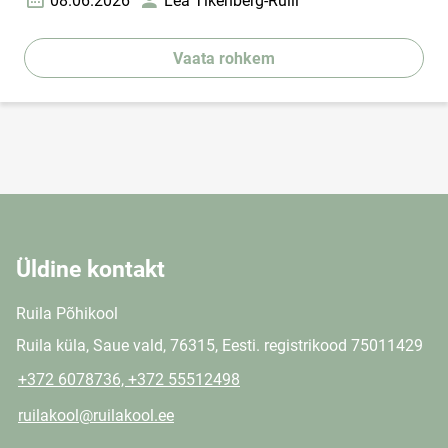
08.06.2026
Lea Tikenberg-Rulli
Loomise kuupäev
Autor
Vaata rohkem
Üldine kontakt
Ruila Põhikool
Ruila küla, Saue vald, 76315, Eesti. registrikood 75011429
+372 6078736, +372 55512498
ruilakool@ruilakool.ee