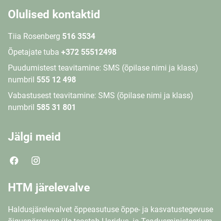
Olulised kontaktid
Tiia Rosenberg
516 3534
Õpetajate tuba
+372 55512498
Puudumistest teavitamine: SMS (õpilase nimi ja klass)
numbril
555 12 498
Vabastusest teavitamine: SMS (õpilase nimi ja klass)
numbril
585 31 801
Jälgi meid
HTM järelevalve
Haldusjärelevalvet õppeasutuse õppe- ja kasvatustegevuse