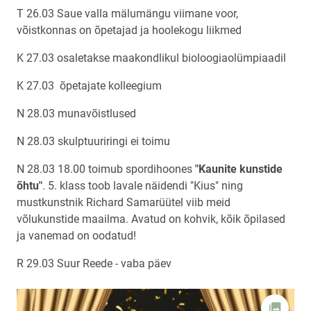
T 26.03 Saue valla mälumängu viimane voor,
võistkonnas on õpetajad ja hoolekogu liikmed
K 27.03 osaletakse maakondlikul bioloogiaolümpiaadil
K 27.03 õpetajate kolleegium
N 28.03 munavõistlused
N 28.03 skulptuuriringi ei toimu
N 28.03 18.00 toimub spordihoones
"Kaunite kunstide
õhtu"
. 5. klass toob lavale näidendi "Kius" ning
mustkunstnik Richard Samarüütel viib meid
võlukunstide maailma. Avatud on kohvik, kõik õpilased
ja vanemad on oodatud!
R 29.03 Suur Reede - vaba päev