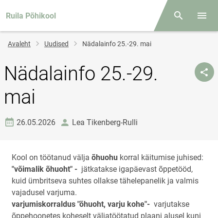
Ruila Põhikool
Otsing
Menüü
Jälglink
Avaleht
Uudised
Nädalainfo 25.-29. mai
Nädalainfo 25.-29.
mai
Loomise kuupäev
autor
26.05.2026
Lea Tikenberg-Rulli
Kool on töötanud välja
õhuohu
korral käitumise juhised:
"võimalik õhuoht" -
jätkatakse igapäevast õppetööd,
kuid ümbritseva suhtes ollakse tähelepanelik ja valmis
vajadusel varjuma.
varjumiskorraldus "õhuoht, varju kohe"-
varjutakse
õppehoonetes koheselt väljatöötatud plaani alusel kuni