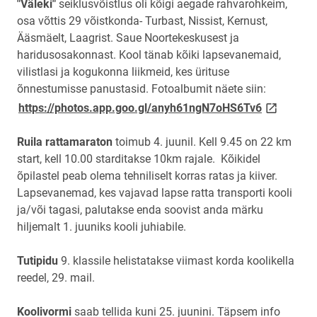
"Väleki"
seiklusvõistlus oli kõigi aegade rahvarohkeim,
osa võttis 29 võistkonda- Turbast, Nissist, Kernust,
Ääsmäelt, Laagrist. Saue Noortekeskusest ja
haridusosakonnast. Kool tänab kõiki lapsevanemaid,
vilistlasi ja kogukonna liikmeid, kes ürituse
õnnestumisse panustasid. Fotoalbumit näete siin:
link opens
https://photos.app.goo.gl/anyh61ngN7oHS6Tv6
Ruila rattamaraton
toimub 4. juunil. Kell 9.45 on 22 km
start, kell 10.00 starditakse 10km rajale. Kõikidel
õpilastel peab olema tehniliselt korras ratas ja kiiver.
Lapsevanemad, kes vajavad lapse ratta transporti kooli
ja/või tagasi, palutakse enda soovist anda märku
hiljemalt 1. juuniks kooli juhiabile.
Tutipidu
9. klassile helistatakse viimast korda koolikella
reedel, 29. mail.
Koolivormi
saab tellida kuni 25. juunini. Täpsem info