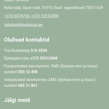
Ruila küla, Saue vald, 76315, Eesti. registrikood 75011429
+372 6078736, +372 55512498
ruilakool@ruilakool.ee
Olulised kontaktid
Tiia Rosenberg
516 3534
Õpetajate tuba
+372 55512498
Puudumistest teavitamine: SMS (õpilase nimi ja klass)
numbril
555 12 498
Vabastusest teavitamine: SMS (õpilase nimi ja klass)
numbril
585 31 801
Jälgi meid