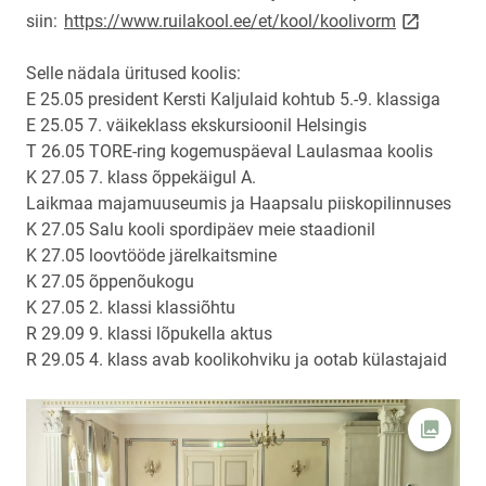
link opens 
siin:
https://www.ruilakool.ee/et/kool/koolivorm
Selle nädala üritused koolis:
E 25.05 president Kersti Kaljulaid kohtub 5.-9. klassiga
E 25.05 7. väikeklass ekskursioonil Helsingis
T 26.05 TORE-ring kogemuspäeval Laulasmaa koolis
K 27.05 7. klass õppekäigul A.
Laikmaa majamuuseumis ja Haapsalu piiskopilinnuses
K 27.05 Salu kooli spordipäev meie staadionil
K 27.05 loovtööde järelkaitsmine
K 27.05 õppenõukogu
K 27.05 2. klassi klassiõhtu
R 29.09 9. klassi lõpukella aktus
R 29.05 4. klass avab koolikohviku ja ootab külastajaid
Ava fot