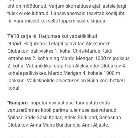
oht on möödunud. Varjumiskorralduse ajal lastele järgi
tulek ei ole lubatud. Lapsevanemaid teavitab koolijuht
nii varjumisest kui selle lõppemisest e-kirjaga.
TV10
sarja nii Harjumaa kui vabariiklikud
etapid. Harjumaa III etapil saavutas Aleksander
Glubakov palliviskes 1. koha, Chris-Marius Kukk
kettaheites 2. koha ning Mardo Merigan 1000 m jooksus
2. koha. Vabariiklikul etapil tuli Aleksander Glubakov 4.
kohale palliviskes, Mardo Merigan 4. kohale 1000 m
jooksus. Väikekoolide arvestuses on Ruila kool hetkel II
kohal.
"Känguru"
nuputamisvõistlusel tunnustati enda
vanuserühmas kooli parima tulemuse saavutanud
õpilasi: Säde Säsil Kallas, Adele Bürkland, Sebastian
Glubakov, Anna Marie Bürkland ja Anni Aljaste.