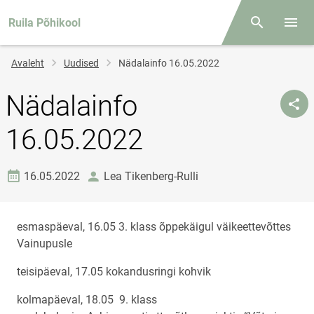
Ruila Põhikool
Otsing
Menüü
Jälglink
Avaleht
Uudised
Nädalainfo 16.05.2022
Nädalainfo
16.05.2022
Loomise kuupäev
autor
16.05.2022
Lea Tikenberg-Rulli
esmaspäeval, 16.05 3. klass õppekäigul väikeettevõttes
Vainupusle
teisipäeval, 17.05 kokandusringi kohvik
kolmapäeval, 18.05 9. klass