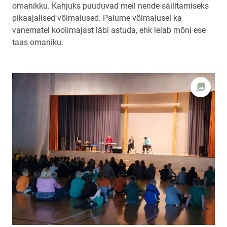
omanikku. Kahjuks puuduvad meil nende säilitamiseks
pikaajalised võimalused. Palume võimalusel ka
vanematel koolimajast läbi astuda, ehk leiab mõni ese
taas omaniku.
Ava fot