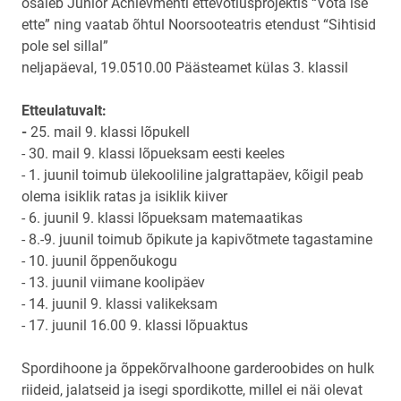
osaleb Junior Achievmenti ettevõtlusprojektis “Võta ise
ette” ning vaatab õhtul Noorsooteatris etendust “Sihtisid
pole sel sillal”
neljapäeval, 19.0510.00 Päästeamet külas 3. klassil
Etteulatuvalt:
-
25. mail 9. klassi lõpukell
- 30. mail 9. klassi lõpueksam eesti keeles
- 1. juunil toimub ülekooliline jalgrattapäev, kõigil peab
olema isiklik ratas ja isiklik kiiver
- 6. juunil 9. klassi lõpueksam matemaatikas
- 8.-9. juunil toimub õpikute ja kapivõtmete tagastamine
- 10. juunil õppenõukogu
- 13. juunil viimane koolipäev
- 14. juunil 9. klassi valikeksam
- 17. juunil 16.00 9. klassi lõpuaktus
Spordihoone ja õppekõrvalhoone garderoobides on hulk
riideid, jalatseid ja isegi spordikotte, millel ei näi olevat