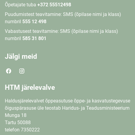
Õpetajate tuba
+372 55512498
Puudumistest teavitamine: SMS (õpilase nimi ja klass)
numbril
555 12 498
Vabastusest teavitamine: SMS (õpilase nimi ja klass)
numbril
585 31 801
Jälgi meid
HTM järelevalve
Haldusjärelevalvet õppeasutuse õppe- ja kasvatustegevuse
õiguspärasuse üle teostab Haridus- ja Teadusministeerium
Munga 18
Tartu 50088
telefon 7350222