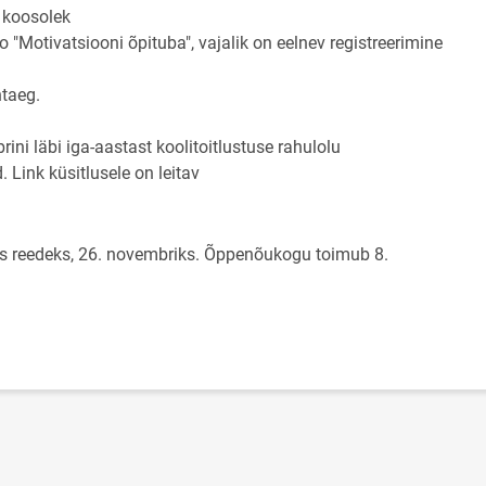
 koosolek
o "Motivatsiooni õpituba", vajalik on eelnev registreerimine
htaeg.
rini läbi iga-aastast koolitoitlustuse rahulolu
. Link küsitlusele on leitav
page
seks reedeks, 26. novembriks. Õppenõukogu toimub 8.