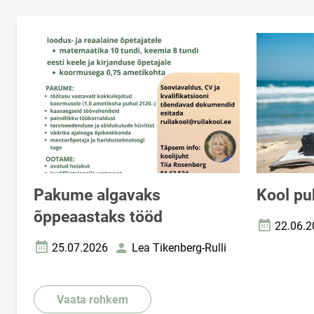
Pakume algavaks
Kool pu
õppeaastaks tööd
22.06.2
Loomise k
25.07.2026
Lea Tikenberg-Rulli
Loomise kuupäev
Autor
Vaata rohkem