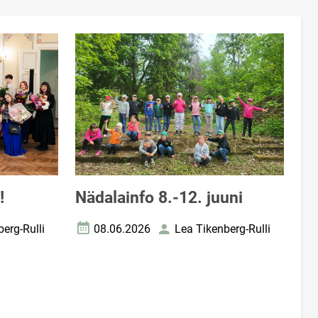
!
Nädalainfo 8.-12. juuni
erg-Rulli
08.06.2026
Lea Tikenberg-Rulli
Loomise kuupäev
Autor