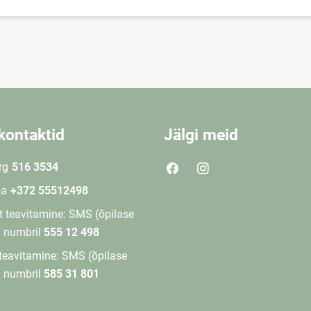
kontaktid
Jälgi meid
rg
516 3534
ba
+372 55512498
 teavitamine: SMS (õpilase
) numbril
555 12 498
teavitamine: SMS (õpilase
) numbril
585 31 801