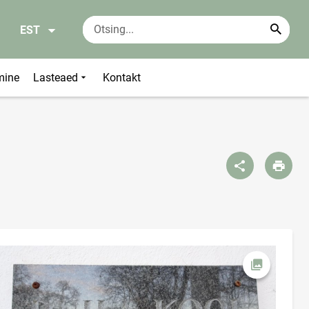
EST
mine
Lasteaed
Kontakt
Ava foto