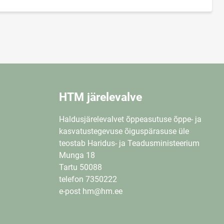
HTM järelevalve
Haldusjärelevalvet õppeasutuse õppe- ja
kasvatustegevuse õiguspärasuse üle
teostab Haridus- ja Teadusministeerium
Munga 18
Tartu 50088
telefon 7350222
e-post hm@hm.ee