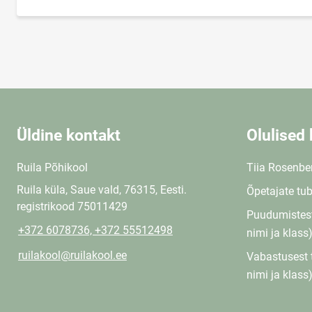
Üldine kontakt
Olulised 
Ruila Põhikool
Tiia Rosenbe
Ruila küla, Saue vald, 76315, Eesti.
Õpetajate tu
registrikood 75011429
Puudumistest
+372 6078736, +372 55512498
nimi ja klass
ruilakool@ruilakool.ee
Vabastusest 
nimi ja klass