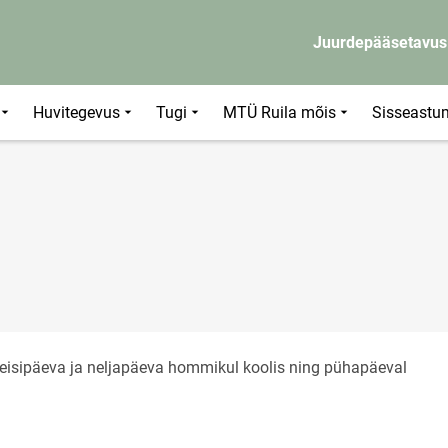
Juurdepääsetavus
Huvitegevus
Tugi
MTÜ Ruila mõis
Sisseastu
 teisipäeva ja neljapäeva hommikul koolis ning pühapäeval