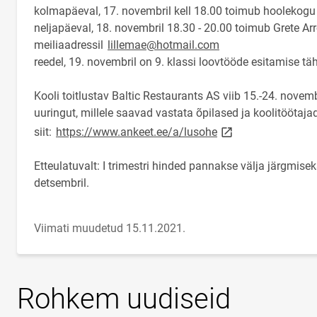
kolmapäeval, 17. novembril kell 18.00 toimub hoolekogu
neljapäeval, 18. novembril 18.30 - 20.00 toimub Grete Arr
meiliaadressil
lillemae@hotmail.com
reedel, 19. novembril on 9. klassi loovtööde esitamise tä
Kooli toitlustav Baltic Restaurants AS viib 15.-24. novemb
uuringut, millele saavad vastata õpilased ja koolitöötajad
link opens on new 
siit:
https://www.ankeet.ee/a/lusohe
Etteulatuvalt: I trimestri hinded pannakse välja järgmi
detsembril.
Viimati muudetud 15.11.2021.
Rohkem uudiseid