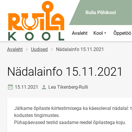
Ruila Põhikool
Avaleht
Kool
Õppetöö
Jälglink
Avaleht
Uudised
Nädalainfo 15.11.2021
Nädalainfo 15.11.2021
Loomise kuupäev
autor
15.11.2021
Lea Tikenberg-Rulli
Jätkame õpilaste kiirtestimisega ka käesoleval nädalal:
kodustes tingimustes.
Pühapäevased testid saadame reedel õpilastega koju.