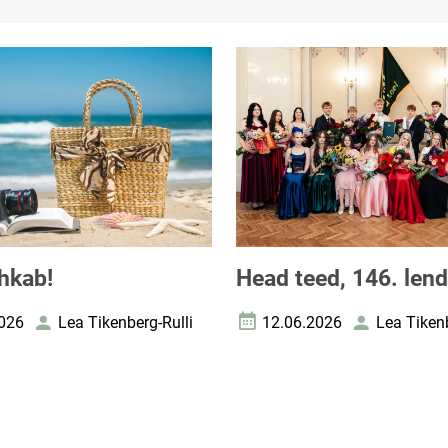
hkab!
Head teed, 146. lend
026
Lea Tikenberg-Rulli
12.06.2026
Lea Tikenb
uupäev
Autor
Loomise kuupäev
Autor