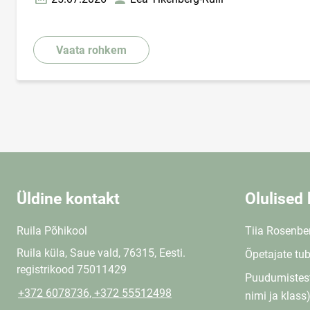
Loomise kuupäev
Autor
Vaata rohkem
Üldine kontakt
Olulised 
Ruila Põhikool
Tiia Rosenbe
Ruila küla, Saue vald, 76315, Eesti.
Õpetajate tu
registrikood 75011429
Puudumistest
+372 6078736, +372 55512498
nimi ja klass