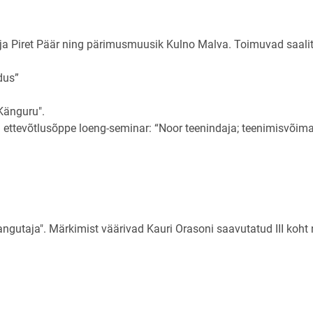
estja Piret Päär ning pärimusmuusik Kulno Malva. Toimuvad saali
edus”
u
 "Känguru".
oli ettevõtlusõppe loeng-seminar: “Noor teenindaja; teenimisvõim
ngutaja". Märkimist väärivad Kauri Orasoni saavutatud III koht 