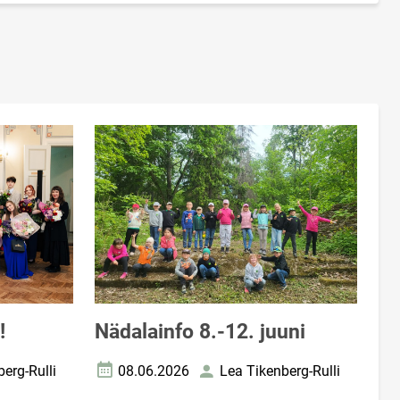
!
Nädalainfo 8.-12. juuni
erg-Rulli
08.06.2026
Lea Tikenberg-Rulli
Loomise kuupäev
Autor