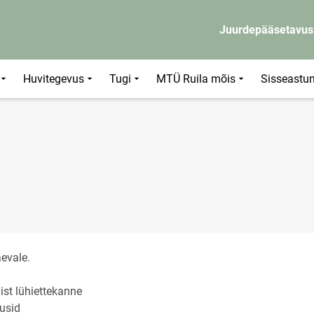
Juurdepääsetavus
Huvitegevus
Tugi
MTÜ Ruila mõis
Sisseastu
evale.
nist lühiettekanne
gusid