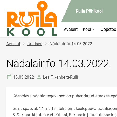
Ruila Põhikool
Avaleht
Kool
Õppetöö
Jälglink
Avaleht
Uudised
Nädalainfo 14.03.2022
Nädalainfo 14.03.2022
Loomise kuupäev
autor
15.03.2022
Lea Tikenberg-Rulli
Käesoleva nädala tegevused on pühendatud emakeelepä
esmaspäeval, 14 märtsil tehti emakeelepäeva traditsioo
8.-9. klass kirjutas e-etteütlust, 5. klassis jutustatakse lu