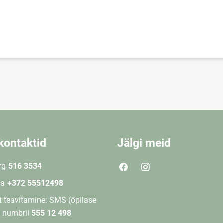
kontaktid
Jälgi meid
rg
516 3534
ba
+372 55512498
 teavitamine: SMS (õpilase
) numbril
555 12 498