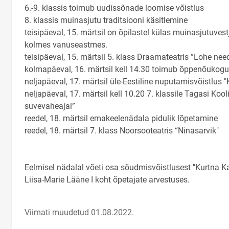
6.-9. klassis toimub uudissõnade loomise võistlus
8. klassis muinasjutu traditsiooni käsitlemine
teisipäeval, 15. märtsil on õpilastel külas muinasjutuv
kolmes vanuseastmes.
teisipäeval, 15. märtsil 5. klass Draamateatris ”Lohe ne
kolmapäeval, 16. märtsil kell 14.30 toimub õppenõukog
neljapäeval, 17. märtsil üle-Eestiline nuputamisvõistlus
neljapäeval, 17. märtsil kell 10.20 7. klassile Tagasi Ko
suvevaheajal”
reedel, 18. märtsil emakeelenädala pidulik lõpetamine
reedel, 18. märtsil 7. klass Noorsooteatris “Ninasarvik"
Eelmisel nädalal võeti osa sõudmisvõistlusest "Kurtna Ka
Liisa-Marie Lääne I koht õpetajate arvestuses.
Viimati muudetud 01.08.2022.