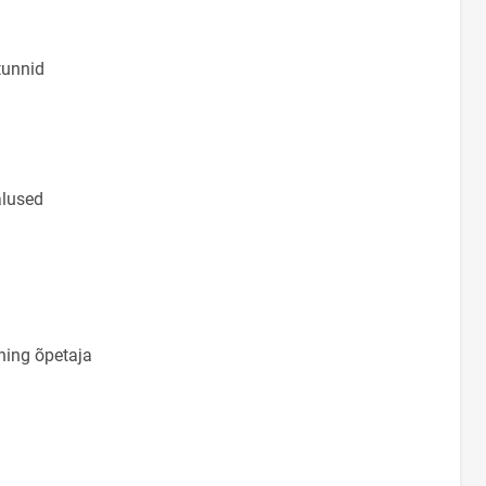
tunnid
alused
ning õpetaja