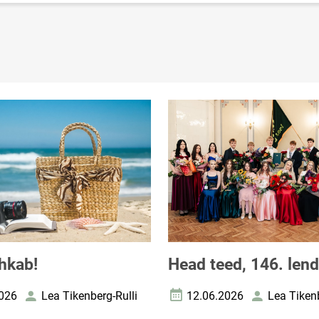
hkab!
Head teed, 146. lend
026
Lea Tikenberg-Rulli
12.06.2026
Lea Tikenb
uupäev
Autor
Loomise kuupäev
Autor