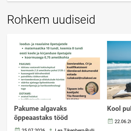
Rohkem uudiseid
Pakume algavaks
Kool pu
õppeaastaks tööd
22.06.2
Loomise k
25.07.2026
Lea Tikenberg-Rulli