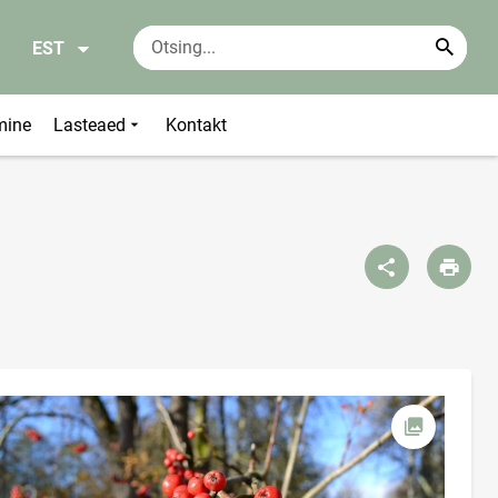
EST
mine
Lasteaed
Kontakt
Ava foto