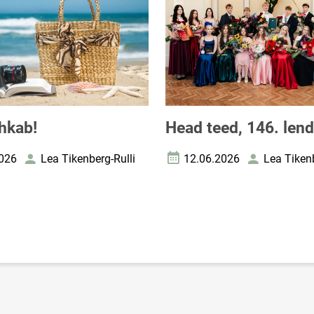
hkab!
Head teed, 146. lend
026
Lea Tikenberg-Rulli
12.06.2026
Lea Tikenb
uupäev
Autor
Loomise kuupäev
Autor