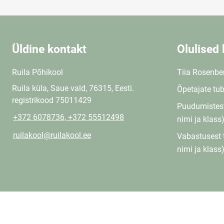
Üldine kontakt
Olulised 
Ruila Põhikool
Tiia Rosenbe
Ruila küla, Saue vald, 76315, Eesti.
Õpetajate tu
registrikood 75011429
Puudumistest
+372 6078736, +372 55512498
nimi ja klass
ruilakool@ruilakool.ee
Vabastusest 
nimi ja klass