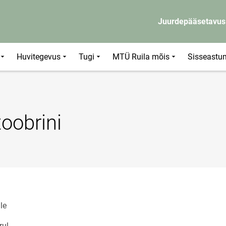
Juurdepääsetavus
Huvitegevus
Tugi
MTÜ Ruila mõis
Sisseastu
oobrini
le
rul