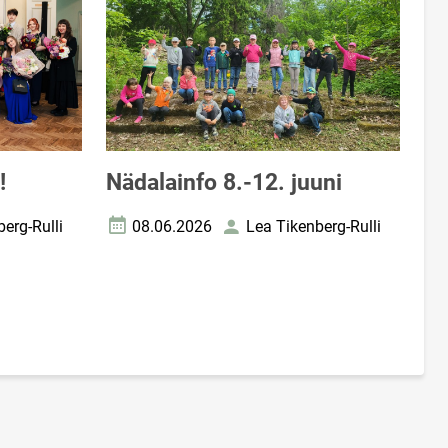
!
Nädalainfo 8.-12. juuni
erg-Rulli
08.06.2026
Lea Tikenberg-Rulli
Loomise kuupäev
Autor