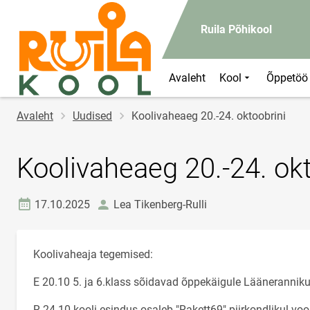
Ruila Põhikool
Avaleht
Kool
Õppetöö
Jälglink
Avaleht
Uudised
Koolivaheaeg 20.-24. oktoobrini
Koolivaheaeg 20.-24. okt
Loomise kuupäev
autor
17.10.2025
Lea Tikenberg-Rulli
Koolivaheaja tegemised:
E 20.10 5. ja 6.klass sõidavad õppekäigule Lääneranniku
R 24.10 kooli esindus osaleb "Rakett69" piirkondlikul voo