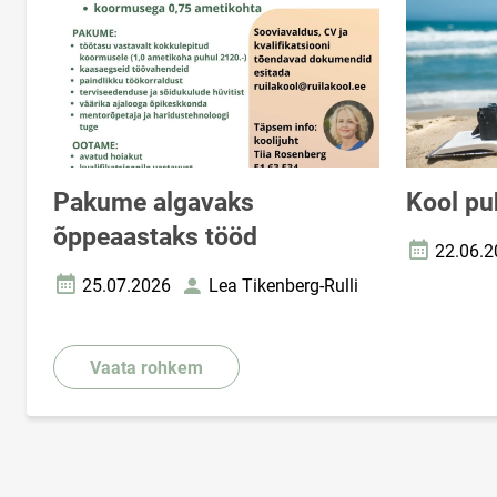
Pakume algavaks
Kool pu
õppeaastaks tööd
22.06.2
Loomise k
25.07.2026
Lea Tikenberg-Rulli
Loomise kuupäev
Autor
Vaata rohkem