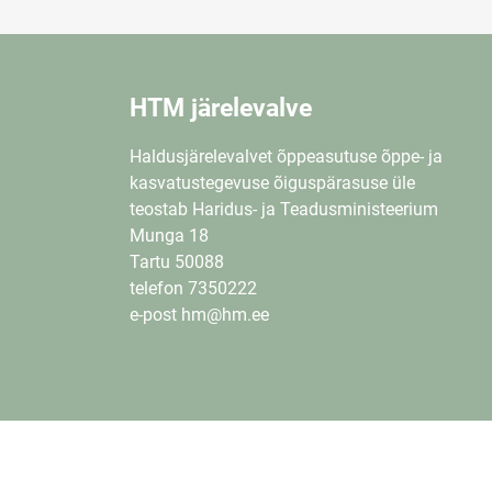
HTM järelevalve
Haldusjärelevalvet õppeasutuse õppe- ja
kasvatustegevuse õiguspärasuse üle
teostab Haridus- ja Teadusministeerium
Munga 18
Tartu 50088
telefon 7350222
e-post hm@hm.ee