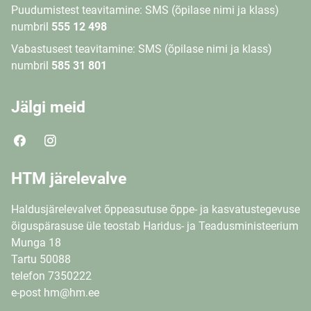
Puudumistest teavitamine: SMS (õpilase nimi ja klass)
numbril
555 12 498
Vabastusest teavitamine: SMS (õpilase nimi ja klass)
numbril
585 31 801
Jälgi meid
HTM järelevalve
Haldusjärelevalvet õppeasutuse õppe- ja kasvatustegevuse
õiguspärasuse üle teostab Haridus- ja Teadusministeerium
Munga 18
Tartu 50088
telefon 7350222
e-post hm@hm.ee