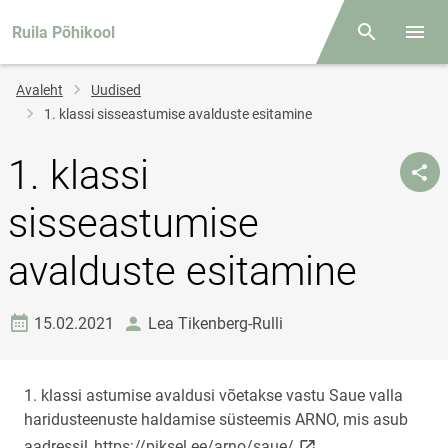
Ruila Põhikool
Otsing
Menüü
Jälglink
Avaleht
Uudised
1. klassi sisseastumise avalduste esitamine
1. klassi
sisseastumise
avalduste esitamine
Loomise kuupäev
autor
15.02.2021
Lea Tikenberg-Rulli
1. klassi astumise avaldusi võetakse vastu Saue valla
haridusteenuste haldamise süsteemis ARNO, mis asub
link opens on new pa
aadressil
https://piksel.ee/arno/saue/