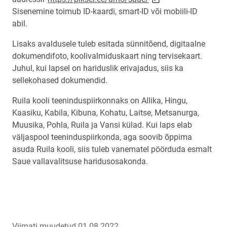
Sisenemine toimub ID-kaardi, smart-ID või mobiili-ID
abil.
Lisaks avaldusele tuleb esitada sünnitõend, digitaalne
dokumendifoto, koolivalmiduskaart ning tervisekaart.
Juhul, kui lapsel on hariduslik erivajadus, siis ka
sellekohased dokumendid.
Ruila kooli teeninduspiirkonnaks on Allika, Hingu,
Kaasiku, Kabila, Kibuna, Kohatu, Laitse, Metsanurga,
Muusika, Pohla, Ruila ja Vansi külad. Kui laps elab
väljaspool teeninduspiirkonda, aga soovib õppima
asuda Ruila kooli, siis tuleb vanematel pöörduda esmalt
Saue vallavalitsuse haridusosakonda.
Viimati muudetud 01.08.2022.