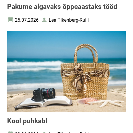
Pakume algavaks õppeaastaks tööd
25.07.2026
Lea Tikenberg-Rulli
Loomise kuupäev
Autor
Kool puhkab!