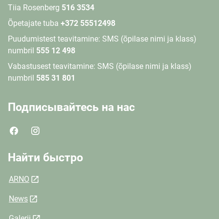
Tiia Rosenberg
516 3534
Õpetajate tuba
+372 55512498
Puudumistest teavitamine: SMS (õpilase nimi ja klass)
numbril
555 12 498
Vabastusest teavitamine: SMS (õpilase nimi ja klass)
numbril
585 31 801
Подписывайтесь на нас
Найти быстро
ARNO
News
Galerii