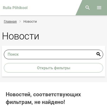
Ruila Põhikool
Поиск
Откр
Строка
Главная
Новости
навигации
Новости
Поиск
Открыть фильтры
Новостей, соответствующих
фильтрам, не найдено!