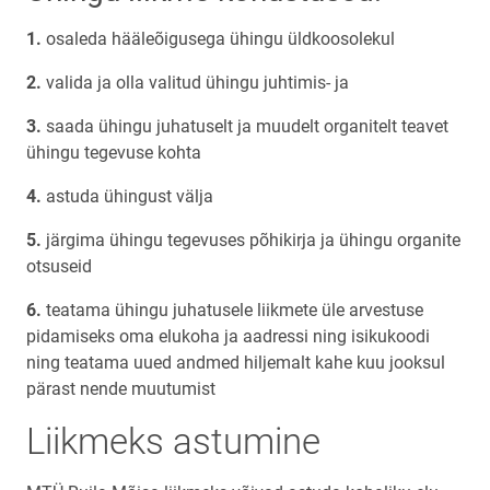
osaleda hääleõigusega ühingu üldkoosolekul
valida ja olla valitud ühingu juhtimis- ja
saada ühingu juhatuselt ja muudelt organitelt teavet
ühingu tegevuse kohta
astuda ühingust välja
järgima ühingu tegevuses põhikirja ja ühingu organite
otsuseid
teatama ühingu juhatusele liikmete üle arvestuse
pidamiseks oma elukoha ja aadressi ning isikukoodi
ning teatama uued andmed hiljemalt kahe kuu jooksul
pärast nende muutumist
Liikmeks astumine