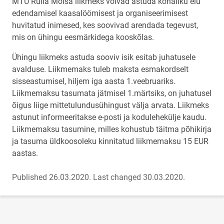
MTÜ Ruila Mõisa liikmeks võivad astuda kohaliku elu
edendamisel kaasalöömisest ja organiseerimisest
huvitatud inimesed, kes soovivad arendada tegevust,
mis on ühingu eesmärkidega kooskõlas.
Ühingu liikmeks astuda sooviv isik esitab juhatusele
avalduse. Liikmemaks tuleb maksta esmakordselt
sisseastumisel, hiljem iga aasta 1.veebruariks.
Liikmemaksu tasumata jätmisel 1.märtsiks, on juhatusel
õigus liige mittetulundusühingust välja arvata. Liikmeks
astunut informeeritakse e-posti ja kodulehekülje kaudu.
Liikmemaksu tasumine, milles kohustub täitma põhikirja
ja tasuma üldkoosoleku kinnitatud liikmemaksu 15 EUR
aastas.
Published 26.03.2020.
Last changed 30.03.2020.