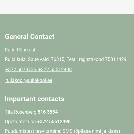
General Contact
Ruila Põhikool
Ruila küla, Saue vald, 76315, Eesti. registrikood 75011429
+372 6078736, +372 55512498
ruilakool@ruilakool.ee
Important contacts
Tiia Rosenberg
516 3534
Õpetajate tuba
+372 55512498
Puudumistest teavitamine: SMS (õpilase nimi ja klass)