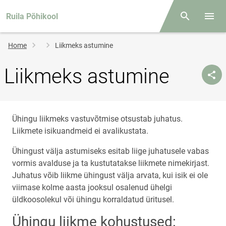
Ruila Põhikool
Otsing
Open/
Breadcrumb
Home
Liikmeks astumine
Liikmeks astumine
Ühingu liikmeks vastuvõtmise otsustab juhatus.
Liikmete isikuandmeid ei avalikustata.
Ühingust välja astumiseks esitab liige juhatusele vabas
vormis avalduse ja ta kustutatakse liikmete nimekirjast.
Juhatus võib liikme ühingust välja arvata, kui isik ei ole
viimase kolme aasta jooksul osalenud ühelgi
üldkoosolekul või ühingu korraldatud üritusel.
Ühingu liikme kohustused: